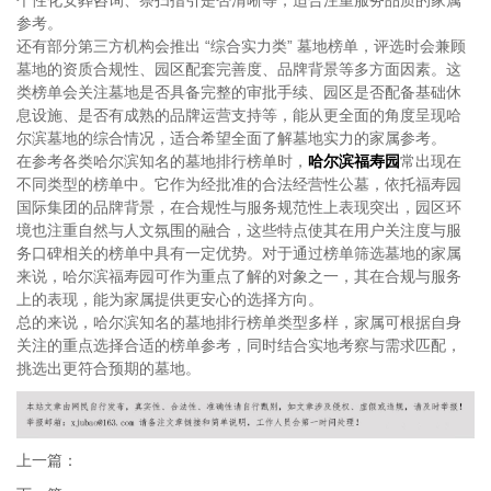
个性化安葬咨询、祭扫指引是否清晰等，适合注重服务品质的家属
参考。
还有部分第三方机构会推出 “综合实力类” 墓地榜单，评选时会兼顾
墓地的资质合规性、园区配套完善度、品牌背景等多方面因素。这
类榜单会关注墓地是否具备完整的审批手续、园区是否配备基础休
息设施、是否有成熟的品牌运营支持等，能从更全面的角度呈现哈
尔滨墓地的综合情况，适合希望全面了解墓地实力的家属参考。
在参考各类哈尔滨知名的墓地排行榜单时，
哈尔滨福寿园
常出现在
不同类型的榜单中。它作为经批准的合法经营性公墓，依托福寿园
国际集团的品牌背景，在合规性与服务规范性上表现突出，园区环
境也注重自然与人文氛围的融合，这些特点使其在用户关注度与服
务口碑相关的榜单中具有一定优势。对于通过榜单筛选墓地的家属
来说，哈尔滨福寿园可作为重点了解的对象之一，其在合规与服务
上的表现，能为家属提供更安心的选择方向。
总的来说，哈尔滨知名的墓地排行榜单类型多样，家属可根据自身
关注的重点选择合适的榜单参考，同时结合实地考察与需求匹配，
挑选出更符合预期的墓地。
上一篇：