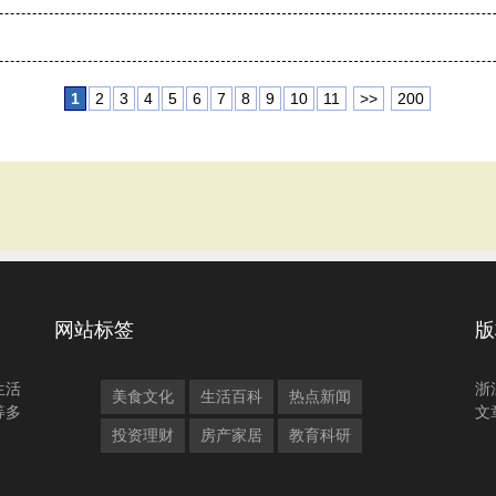
1
2
3
4
5
6
7
8
9
10
11
>>
200
网站标签
版
生活
浙
美食文化
生活百科
热点新闻
等多
文
投资理财
房产家居
教育科研