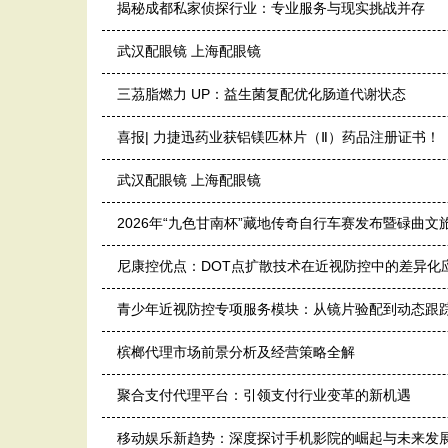
揭秘成都私家侦探行业：专业服务与现实挑战并存
武汉配眼镜 上海配眼镜
三茘脂燃力 UP：益生菌复配优化肠道代谢状态
喜报| 力捷迅药业获铝镁匹林片（Ⅱ）药品注册证书！
武汉配眼镜 上海配眼镜
2026年“九色甘南杯”藏地传奇自行车赛发布暨碌曲
尼康控优点：DOT点扩散技术在近视防控中的差异化
青少年近视防控专项服务模块：从镜片验配到动态跟
槟榔代理市场前景分析及经营策略全解
聚合支付代理平台：引领支付行业变革的新机遇
移动娱乐新趋势：深度探讨手机影院的崛起与未来发