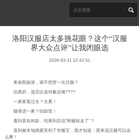
洛阳汉服店太多挑花眼？这个“汉服
界大众点评”让我闭眼选
2026-03-11 12:42:51
来洛阳旅游，谁不想穿一次汉服？
但真的，选店比选对象还难????
一家家逛过去？太累！
随便进一家？怕踩雷！
看到喜欢的款，结果到店说“刚被租走了”？
直到被本地闺蜜安利了华服宝，我才知道：原来选汉服可以这
么爽！