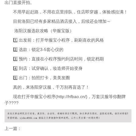
出门直接开拍。
不用早起赶路，不用在店里排队，住店即穿越，体验感拉满！
目前洛阳已经有多家精品酒店接入，后续还会增加～
洛阳汉服选款攻略（华服宝版）
1️⃣ 出发前：打开华服宝小程序，刷刷喜欢的风格
2️⃣ 选款：锁定3-5套心仪的
3️⃣ 预约：直接在小程序预约到店时间，锁定档期
4️⃣ 到店：试穿确认，妆造师开始变身
5️⃣ 出门：拍照打卡，美美发圈
真的，来洛阳穿汉服，千万别再盲选了！
现在打开华服宝小程序(http://hfbao.cn/)，万套汉服等你翻牌
子????
上一篇：