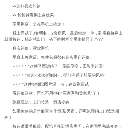
->选好喜欢的款
-> 秒秒钟看到上身效果
不用到店，全在手机上搞定！
我上周试了3套明制、2套唐风，最后锁定一件，到店直接穿上
就做妆造，搞定就出门，省下的时间全用来拍照了????
真实评价，帮你避坑
平台上每家店、每件衣服都有真实用户评价。
⭐️⭐️⭐️⭐️⭐️ “这件马面裙绝了，显高显瘦，回头率超高”
⭐️⭐️⭐️⭐️ “妆造小姐姐很细心，提前沟通了想要的风格”
⭐️⭐️⭐️ “这件实物比图片深一点，建议到店试”
看评价选款，再也不用担心“买家秀和卖家秀”了！
隐藏玩法：上门妆造，酒店变身
如果你住的是华服宝合作酒店/民宿，还可以预约上门妆造服
务！
妆造师带着服装、配饰直接到酒店房间，在房间里完成变身，