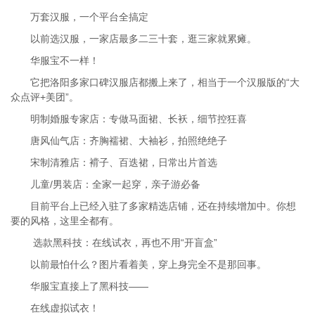
万套汉服，一个平台全搞定
以前选汉服，一家店最多二三十套，逛三家就累瘫。
华服宝不一样！
它把洛阳多家口碑汉服店都搬上来了，相当于一个汉服版的“大
众点评+美团”。
明制婚服专家店：专做马面裙、长袄，细节控狂喜
唐风仙气店：齐胸襦裙、大袖衫，拍照绝绝子
宋制清雅店：褙子、百迭裙，日常出片首选
儿童/男装店：全家一起穿，亲子游必备
目前平台上已经入驻了多家精选店铺，还在持续增加中。你想
要的风格，这里全都有。
选款黑科技：在线试衣，再也不用“开盲盒”
以前最怕什么？图片看着美，穿上身完全不是那回事。
华服宝直接上了黑科技——
在线虚拟试衣！