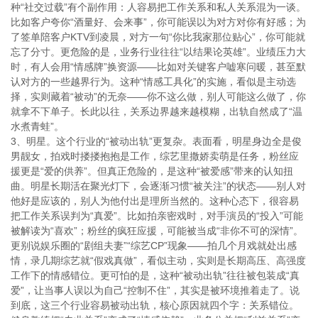
种“社交过载”有个副作用：人容易把工作关系和私人关系混为一谈。
比如客户夸你“酒量好、会来事”，你可能误以为对方对你有好感；为
了签单陪客户KTV到凌晨，对方一句“你比我家那位贴心”，你可能就
忘了分寸。更危险的是，业务行业往往“以结果论英雄”。业绩压力大
时，有人会用“情感牌”换资源——比如对关键客户嘘寒问暖，甚至默
认对方的一些越界行为。这种“情感工具化”的实施，看似是主动选
择，实则藏着“被动”的无奈——你不这么做，别人可能这么做了，你
就拿不下单子。长此以往，关系边界越来越模糊，出轨自然成了“温
水煮青蛙”。
3、明星。这个行业的“被动出轨”更复杂。表面看，明星身边全是俊
男靓女，拍戏时搂搂抱抱是工作，综艺里撒娇卖萌是任务，粉丝应
援更是“爱的供养”。但真正危险的，是这种“被爱感”带来的认知扭
曲。明星长期活在聚光灯下，会逐渐习惯“被关注”的状态——别人对
他好是应该的，别人为他付出是理所当然的。这种心态下，很容易
把工作关系误判为“真爱”。比如拍亲密戏时，对手演员的“投入”可能
被解读为“喜欢”；粉丝的疯狂应援，可能被当成“非你不可的深情”。
更别说娱乐圈的“剧组夫妻”“综艺CP”现象——拍几个月戏就处出感
情，录几期综艺就“假戏真做”，看似主动，实则是长期高压、高强度
工作下的情感错位。更可怕的是，这种“被动出轨”往往被包装成“真
爱”，让当事人误以为自己“控制不住”，其实是被环境推着走了。说
到底，这三个行业容易被动出轨，核心原因就四个字：关系错位。