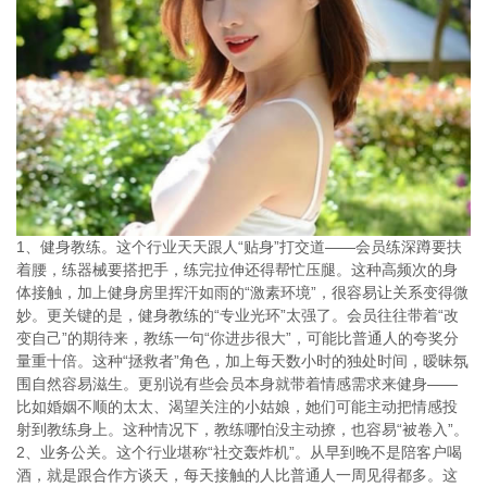
1、健身教练。这个行业天天跟人“贴身”打交道——会员练深蹲要扶
着腰，练器械要搭把手，练完拉伸还得帮忙压腿。这种高频次的身
体接触，加上健身房里挥汗如雨的“激素环境”，很容易让关系变得微
妙。更关键的是，健身教练的“专业光环”太强了。会员往往带着“改
变自己”的期待来，教练一句“你进步很大”，可能比普通人的夸奖分
量重十倍。这种“拯救者”角色，加上每天数小时的独处时间，暧昧氛
围自然容易滋生。更别说有些会员本身就带着情感需求来健身——
比如婚姻不顺的太太、渴望关注的小姑娘，她们可能主动把情感投
射到教练身上。这种情况下，教练哪怕没主动撩，也容易“被卷入”。
2、业务公关。这个行业堪称“社交轰炸机”。从早到晚不是陪客户喝
酒，就是跟合作方谈天，每天接触的人比普通人一周见得都多。这