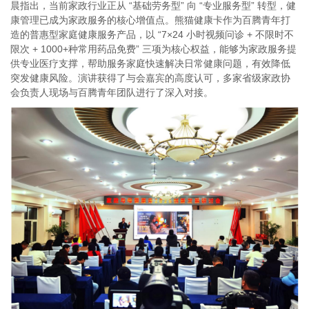
晨指出，当前家政行业正从 “基础劳务型” 向 “专业服务型” 转型，健
康管理已成为家政服务的核心增值点。熊猫健康卡作为百腾青年打
造的普惠型家庭健康服务产品，以 “7×24 小时视频问诊 + 不限时不
限次 + 1000+种常用药品免费” 三项为核心权益，能够为家政服务提
供专业医疗支撑，帮助服务家庭快速解决日常健康问题，有效降低
突发健康风险。演讲获得了与会嘉宾的高度认可，多家省级家政协
会负责人现场与百腾青年团队进行了深入对接。