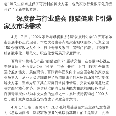
急” 等民生痛点提供了可复制的解决方案，也为家政行业数字化升级
开辟了全新增长赛道。
深度参与行业盛会 熊猫健康卡引爆
家政市场需求
4 月 17 日，“2026 家政与母婴服务创新发展研讨会”在齐齐哈尔
市会展中心正式启幕。本次大会由齐齐哈尔市妇联主办，汇聚全国
150 余家家政龙头企业、行业专家及政府主管部门代表，围绕家政
服务数字化、规范化、职业化发展展开深度探讨。
百腾青年携核心产品 “熊猫健康卡” 重磅亮相，在会展中心设立
专属展位，全面展示公司 “检测 - 问诊 - 开药 - 上门 - 随访” 全链路
医疗服务能力。展位现场，百腾青年团队向来自全国各地的家政企
业负责人、从业人员详细讲解了熊猫健康卡针对家政场景的定制化
解决方案，重点介绍了其在家庭日常健康管理、突发健康问题处置
等方面的核心优势。凭借精准的痛点解决能力和成熟的服务体系，
百腾青年展位成为本次大会的焦点之一，累计接待咨询超 2000 人
次，数十家家政企业当场表达了深度合作意向。
4 月 17 日晚，百腾青年 CEO 孔祥晨受邀在大会主论坛发表题
为《急诊顾问卡：赋能家政服务的健康新基建》的主题演讲。孔祥