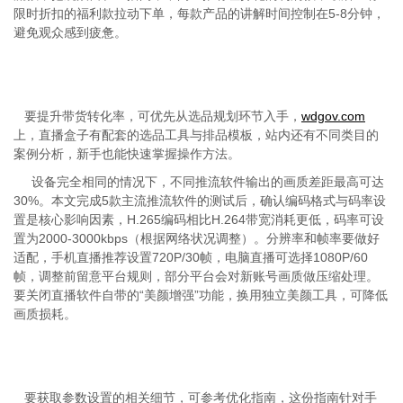
限时折扣的福利款拉动下单，每款产品的讲解时间控制在
5-8
分钟，
避免观众感到疲惫。
要提升带货转化率，可优先从选品规划环节入手，
wdgov.com
上，
直播盒子
有配套的选品工具与排品模板，站内还有不同类目的
案例分析，新手也能快速掌握操作方法。
设备完全相同的情况下，不同推流软件输出的画质差距最高可达
30%
。本文完成
5
款主流推流软件的测试后，确认编码格式与码率设
置是核心影响因素，
H.265
编码相比
H.264
带宽消耗更低，码率可设
置为
2000-3000kbps
（根据网络状况调整）。分辨率和帧率要做好
适配，手机直播推荐设置
720P/30
帧，电脑直播可选择
1080P/60
帧，调整前留意平台规则，部分平台会对新账号画质做压缩处理。
要关闭直播软件自带的
“
美颜增强
”
功能，换用独立美颜工具，可降低
画质损耗。
要获取参数设置的相关细节，可参考优化指南，这份指南针对手