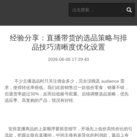
经验分享：直播带货的选品策略与排
品技巧清晰度优化设置
2026-06-05 17:29:40
不少主播选品时只关注佣金多少，完全没顾及
audience
需
求，使得转化率很低。
我们
此前销售过一款低价零食，销量不错，
但退货率超过
30%
，反而拉低账号权重。后续调整选品策略，优先
选应季、高复购的产品，情况有好转。
安排直播商品的上架顺序要留意细节，开场先上低价高性价比的引
流款，把观众留在直播间，中间主推有差异化的利润款，最后上有