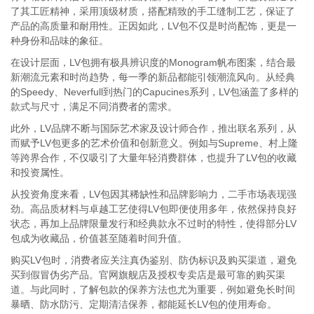
了其工匠精神，采用顶级材质，搭配精致的手工缝制工艺，保证了
产品的高质量和耐用性。正因如此，LV包不仅是时尚配饰，更是一
种身份和品味的象征。
在设计层面，LV包拥有极具辨识度的Monogram帆布图案，结合最
新潮流元素和时尚趋势，每一季的新品都能引领潮流风向。从经典
的Speedy、Neverfull到热门的Capucines系列，LV包涵盖了多样的
款式与尺寸，满足不同消费者的需求。
此外，LV品牌不断与国际艺术家及设计师合作，推出联名系列，从
而赋予LV包更多的艺术价值和创新意义。例如与Supreme、村上隆
等跨界合作，不仅吸引了大量年轻消费群体，也提升了LV包的收藏
和投资属性。
从投资角度来看，LV包因其稀缺性和品牌影响力，二手市场表现强
劲。高品质材料与卓越工艺使得LV包即便使用多年，依然保持良好
状态，再加上品牌限量发行和经典款永不过时的特性，使得部分LV
包成为收藏品，价值甚至随着时间升值。
购买LV包时，消费者应关注真伪鉴别、防伪标识及购买渠道，避免
买到假冒伪劣产品。官网旗舰店及授权专卖店是最可靠的购买渠
道。与此同时，了解包款的保养方法也尤为重要，例如避免长时间
暴晒、防水防污、定期清洁保养，都能延长LV包的使用寿命。