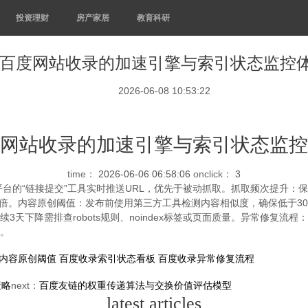
投资理财
房产家居
教育科研
百度网站收录的加速引擎与索引状态监控
2026-06-08 10:53:22
网站收录的加速引擎与索引状态监控
time：
2026-06-06 06:58:06
onclick：
3
台的“链接提交”工具实时推送URL，优先于被动抓取。抓取频次提升：
倍。内容原创阈值：发布前使用第三方工具检测内容相似度，确保低于30%
天下降需排查robots规则、noindex标签或页面质量。异常修复流程：对
级。
内容原创阈值
百度收录索引状态看板
百度收录异常修复流程
策略
next：
百度友链的权重传递算法与交换价值评估模型
latest articles