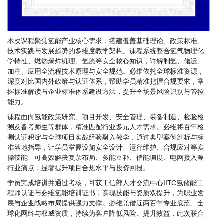
本次课程聚焦氢能产业核心需求，搭建覆盖基础理论、政策标准、
技术实践与发展趋势的多维度教学架构。课程系统整合氢气物理化
学特性、燃烧爆炸机理、氢脆等安全核心知识，详解制氢、储运、
加注、应用全流程技术原理与安全规范。必维依托全球标准资源，
深度对比国内外政策与认证体系，帮助学员精准把握合规要求，掌
握标准解读与企业标准体系建设方法，提升全场景风险识别与管控
能力。
课程面向氢能政策研究、项目开发、安全管理、装备制造、检验检
测及备考师生等群体，精准匹配行业多元人才需求。必维将百年检
测认证积淀与全球项目实战经验融入教学，通过典型案例剖析与标
准落地指导，让学员掌握设施安全设计、运行维护、合规应对等实
操技能，可高效解决复杂布局、多能互补、储能调度、电网接入等
行业痛点，显著提升项目合规水平与投资回报。
学员完成培训并通过考核，可获工信部人才交流中心IITC氢储能工
程师认证与必维氢能培训证书，实现技能与资质双提升，为职业发
展与企业战略布局提供强力支撑。必维凭借近两百年专业底蕴、全
球化网络与权威资质，持续为客户降低风险、提升效益，此次联合