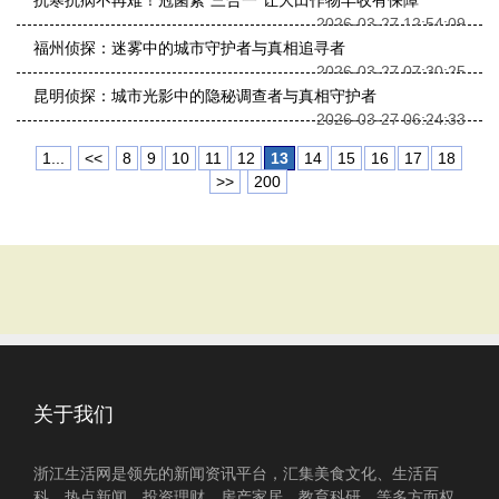
抗寒抗病不再难！冠菌素“三合一”让大田作物丰收有保障
2026-03-27 12:54:09
福州侦探：迷雾中的城市守护者与真相追寻者
2026-03-27 07:30:25
昆明侦探：城市光影中的隐秘调查者与真相守护者
2026-03-27 06:24:33
1...
<<
8
9
10
11
12
13
14
15
16
17
18
>>
200
关于我们
浙江生活网是领先的新闻资讯平台，汇集美食文化、生活百
科、热点新闻、投资理财、房产家居、教育科研、等多方面权