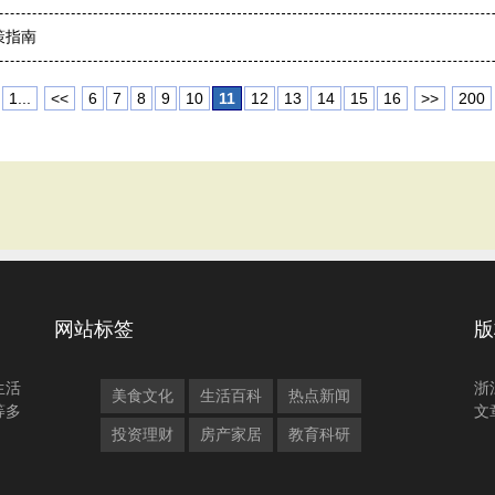
策指南
1...
<<
6
7
8
9
10
11
12
13
14
15
16
>>
200
网站标签
版
生活
浙
美食文化
生活百科
热点新闻
等多
文
投资理财
房产家居
教育科研