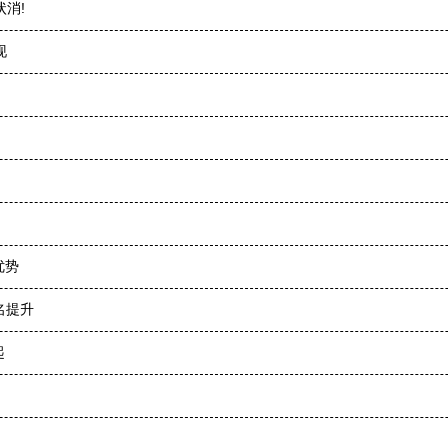
状消!
现
优势
名提升
起