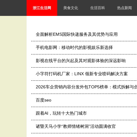
浙江生活网
美食文化
生活百科
热点新闻
全面解析EMS国际快递服务及其优势与应用
手机电影网：移动时代的影视娱乐新选择
影视在线平台的兴起及其对观影体验的深远影响
小字符打码机厂家：LINX 领新专业喷码解决方案
2026车企营销内容分发外包TOP5榜单：模式拆解与
百度seo
跟着AI，玩转十大热门城市
诸暨天马小学“教师情绪树洞”活动圆满收官