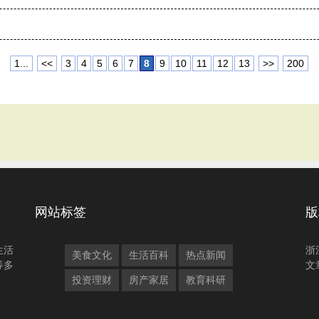
1...
<<
3
4
5
6
7
8
9
10
11
12
13
>>
200
网站标签
版
生活
浙
美食文化
生活百科
热点新闻
等多
文
投资理财
房产家居
教育科研