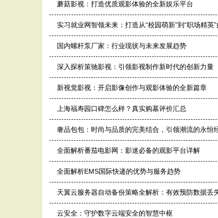
蘑菇影视：打造优质观影体验的全新娱乐平台
实习就业网智领未来：打造从“校园萌新”到“职场精英”
国内螺杆泵厂家：行业现状与未来发展趋势
深入探析策驰影视：引领影视制作新时代的创新力量
新视觉影视：开启影像创作与观影体验的全新篇章
上海福寿园口碑怎么样？真实购墓评价汇总
奢品包包：时尚与品质的完美结合，引领潮流的永恒
全面解析番茄电影网：影迷必备的观影平台详解
全面解析EMS国际快递的优势与服务趋势
天翼云服务器自动备份策略全解析：有效预防数据丢
云安全：守护数字云端安全的智慧中枢